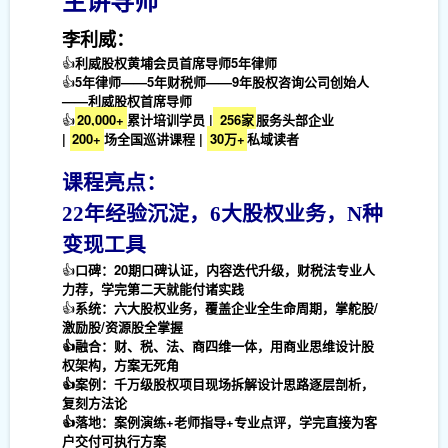
主讲导师
李利威：
👍
利威股权黄埔会员首席导师5年律师
👍
5年律师——5年财税师——9年股权咨询公司创始人
——利威股权首席导师
👍
20,000+
累计培训学员 |
256家
服务头部企业
|
200+
场全国巡讲课程 |
30万+
私域读者
课程亮点：
22年经验沉淀，6大股权业务，N种
变现工具
👍
口碑：20期口碑认证，内容迭代升级，财税法专业人
力荐，学完第二天就能付诸实践
👍
系统：六大股权业务，覆盖企业全生命周期，掌舵股/
激励股/资源股全掌握
👍融合：财、税、法、商四维一体，用商业思维设计股
权架构，方案无死角
👍案例：千万级股权项目现场拆解设计思路逐层剖析，
复刻方法论
👍落地：案例演练+老师指导+专业点评，学完直接为客
户交付可执行方案